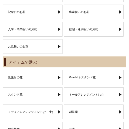
記念日のお花
出産祝いのお花
入学・卒業祝いのお花
歓迎・送別祝いのお花
お見舞いのお花
アイテムで選ぶ
誕生月の花
GradeUpスタンド花
スタンド花
トールアレンジメント( 大)
ミディアムアレンジメント(小～中)
胡蝶蘭