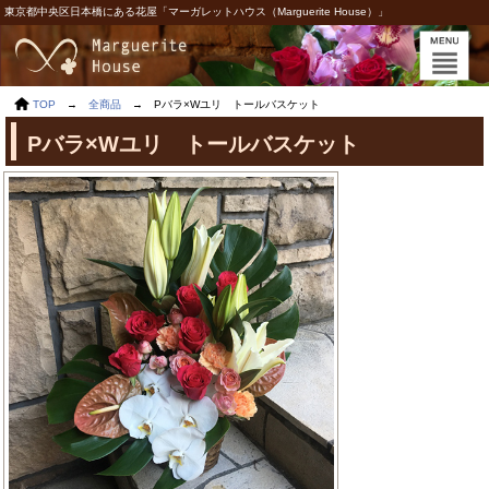
東京都中央区日本橋にある花屋「マーガレットハウス（Marguerite House）」
TOP
→
全商品
→
Pバラ×Wユリ トールバスケット
Pバラ×Wユリ トールバスケット