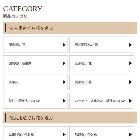
CATEGORY
商品カテゴリ
法人用途でお花を選ぶ
開店祝い 花
開局開院祝い 花
開院祝い 胡蝶蘭
公演祝い 花
楽屋花
開業祝い 花
就任・昇進祝いのお花
パーティ・式典装花・講演会のお花
個人用途でお花を選ぶ
誕生日祝いのお花
結婚祝いのお花