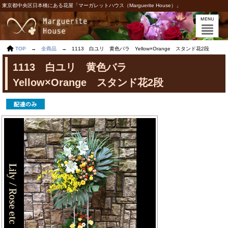
東京都中央区日本橋にある花屋「マーガレットハウス（Marguerite House）」
TOP
→
全商品
→
1113 白ユリ 黄色バラ Yellow×Orange スタンド花2段
1113 白ユリ 黄色バラ
Yellow×Orange スタンド花2段