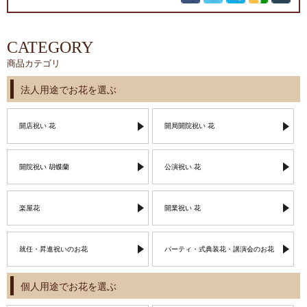
CATEGORY
商品カテゴリ
法人用途でお花を選ぶ
開店祝い 花
開局開院祝い 花
開院祝い 胡蝶蘭
公演祝い 花
楽屋花
開業祝い 花
就任・昇進祝いのお花
パーティ・式典装花・講演会のお花
個人用途でお花を選ぶ