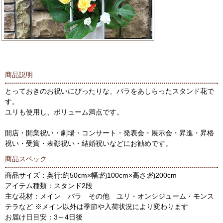
商品説明
とっておきのお祝いにぴったりな、バラをあしらったスタンド花で
す。
ユリも使用し、ボリューム満点です。
開店・開業祝い・劇場・コンサート・発表会・展示会・昇進・昇格
祝い・受賞・表彰祝い・結婚祝いなどにお勧めです。
商品スペック
商品サイズ：奥行:約50cm×幅:約100cm×高さ:約200cm
アイテム種類：スタンド2段
主な花材：メイン バラ その他 ユリ・オンシジューム・モンス
テラなど ※メイン以外は季節や入荷状況により変わります
お届け日目安：3～4日後