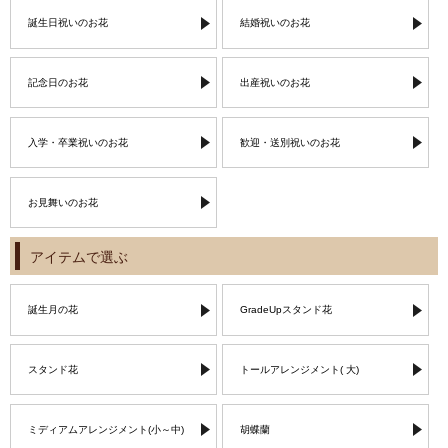
誕生日祝いのお花
結婚祝いのお花
記念日のお花
出産祝いのお花
入学・卒業祝いのお花
歓迎・送別祝いのお花
お見舞いのお花
アイテムで選ぶ
誕生月の花
GradeUpスタンド花
スタンド花
トールアレンジメント( 大)
ミディアムアレンジメント(小～中)
胡蝶蘭