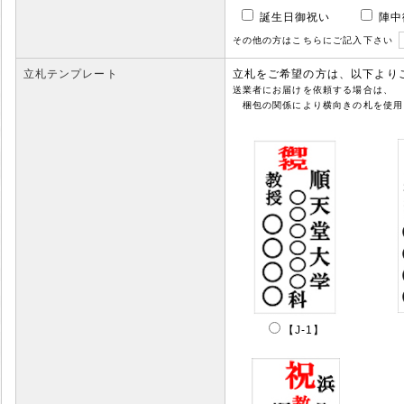
誕生日御祝い
陣中
その他の方はこちらにご記入下さい
立札テンプレート
立札をご希望の方は、以下より
送業者にお届けを依頼する場合は、
梱包の関係により横向きの札を使用
【J-1】