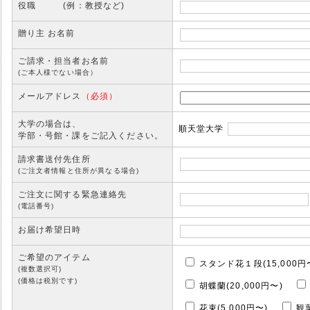
役職 (例：教授など)
贈り主 お名前
ご請求・担当者お名前
(ご本人様でない場合）
メールアドレス
（必須）
大学の場合は、
順天堂大学
学部・号館・課をご記入ください。
請求書送付先住所
(ご注文者情報と住所が異なる場合)
ご注文に関する緊急連絡先
(電話番号)
お届け希望日時
ご希望のアイテム
スタンド花１段(15,000円
(複数選択可)
(価格は税別です)
胡蝶蘭(20,000円〜)
花束(5,000円〜)
観葉