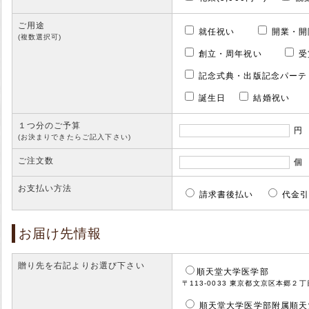
ご用途
就任祝い
開業・
(複数選択可)
創立・周年祝い
受
記念式典・出版記念パーテ
誕生日
結婚祝い
１つ分のご予算
円
(お決まりできたらご記入下さい)
ご注文数
個
お支払い方法
請求書後払い
代金
お届け先情報
贈り先を右記よりお選び下さい
順天堂大学医学部
〒113-0033 東京都文京区本郷２丁目１−
順天堂大学医学部附属順天