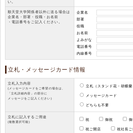
い。
順天堂大学関係者以外に送る場合は
企業名
企業名・部署・役職・お名前
部署
・電話番号をご記入ください。
役職
お名前
よみがな
電話番号
内線番号
立札・メッセージカード情報
立札入力内容
立札（スタンド花・胡蝶蘭
(メッセージカードをご希望の場合は、
「立札詳細内容」の部分に
メッセージカード
メッセージをご記入ください)
どちらも不要
立札に記入するご用途
祝
御祝
(複数選択可能)
祝ご開店
祝社長ご