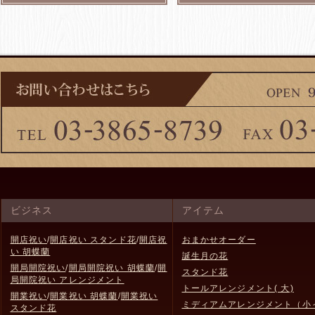
ビジネス
アイテム
開店祝い
/
開店祝い スタンド花
/
開店祝
おまかせオーダー
い 胡蝶蘭
誕生月の花
開局開院祝い
/
開局開院祝い 胡蝶蘭
/
開
スタンド花
局開院祝い アレンジメント
トールアレンジメント( 大)
開業祝い
/
開業祝い 胡蝶蘭
/
開業祝い
ミディアムアレンジメント（小
スタンド花