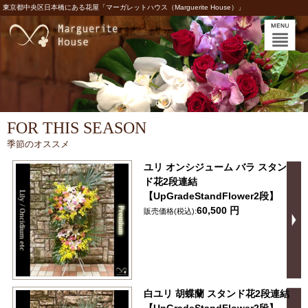
東京都中央区日本橋にある花屋「マーガレットハウス（Marguerite House）」
FOR THIS SEASON
季節のオススメ
ユリ オンシジューム バラ スタン
ド花2段連結
【UpGradeStandFlower2段】
60,500 円
販売価格(税込):
白ユリ 胡蝶蘭 スタンド花2段連結