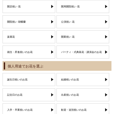
開店祝い 花
開局開院祝い 花
開院祝い 胡蝶蘭
公演祝い 花
楽屋花
開業祝い 花
就任・昇進祝いのお花
パーティ・式典装花・講演会のお花
個人用途でお花を選ぶ
誕生日祝いのお花
結婚祝いのお花
記念日のお花
出産祝いのお花
入学・卒業祝いのお花
歓迎・送別祝いのお花