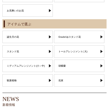
お見舞いのお花
アイテムで選ぶ
誕生月の花
GradeUpスタンド花
スタンド花
トールアレンジメント( 大)
ミディアムアレンジメント(小～中)
胡蝶蘭
観葉植物
花束
NEWS
新着情報